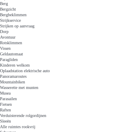
Berg
Bergzicht
Bergbeklimmen
Strijkservice
Strijken op aanvraag
Dorp
Avontuur
Rotsklimmen
Vissen
Geldautomaat
Paragliden
Kinderen welkom
Oplaadstation elektrische auto
Panoramaroutes
Mountainbiken
Wasserette met munten
Musea
Parasailen
Fietsen
Raften
Verduisterende rolgordijnen
Sleeën
Alle ruimtes rookvrij