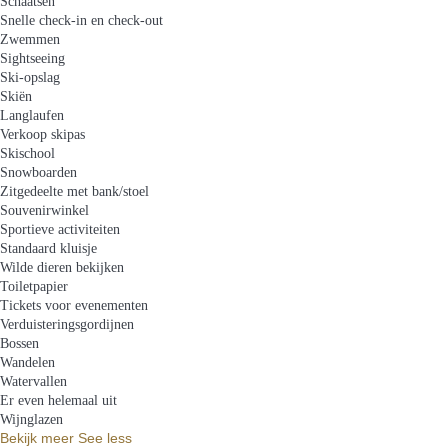
Schaatsen
Snelle check-in en check-out
Zwemmen
Sightseeing
Ski-opslag
Skiën
Langlaufen
Verkoop skipas
Skischool
Snowboarden
Zitgedeelte met bank/stoel
Souvenirwinkel
Sportieve activiteiten
Standaard kluisje
Wilde dieren bekijken
Toiletpapier
Tickets voor evenementen
Verduisteringsgordijnen
Bossen
Wandelen
Watervallen
Er even helemaal uit
Wijnglazen
Bekijk meer
See less