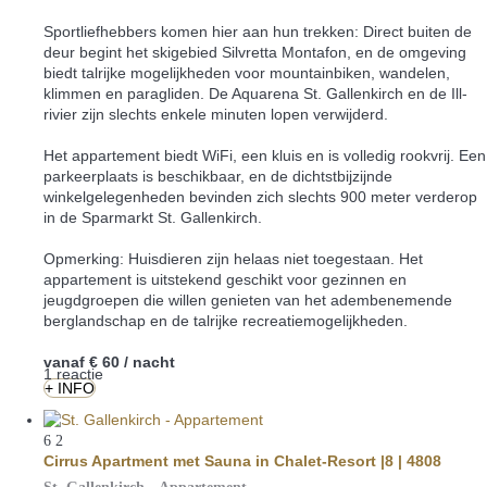
Sportliefhebbers komen hier aan hun trekken: Direct buiten de
deur begint het skigebied Silvretta Montafon, en de omgeving
biedt talrijke mogelijkheden voor mountainbiken, wandelen,
klimmen en paragliden. De Aquarena St. Gallenkirch en de Ill-
rivier zijn slechts enkele minuten lopen verwijderd.
Het appartement biedt WiFi, een kluis en is volledig rookvrij. Een
parkeerplaats is beschikbaar, en de dichtstbijzijnde
winkelgelegenheden bevinden zich slechts 900 meter verderop
in de Sparmarkt St. Gallenkirch.
Opmerking: Huisdieren zijn helaas niet toegestaan. Het
appartement is uitstekend geschikt voor gezinnen en
jeugdgroepen die willen genieten van het adembenemende
berglandschap en de talrijke recreatiemogelijkheden.
vanaf
€ 60
/ nacht
1 reactie
+ INFO
6
2
Cirrus Apartment met Sauna in Chalet-Resort |8 | 4808