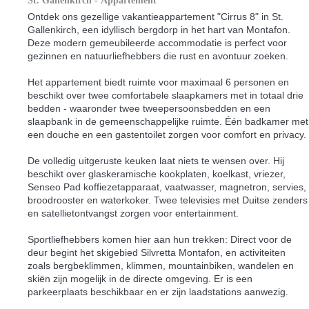
St. Gallenkirch -
Appartement
Ontdek ons gezellige vakantieappartement "Cirrus 8" in St.
Gallenkirch, een idyllisch bergdorp in het hart van Montafon.
Deze modern gemeubileerde accommodatie is perfect voor
gezinnen en natuurliefhebbers die rust en avontuur zoeken.
Het appartement biedt ruimte voor maximaal 6 personen en
beschikt over twee comfortabele slaapkamers met in totaal drie
bedden - waaronder twee tweepersoonsbedden en een
slaapbank in de gemeenschappelijke ruimte. Één badkamer met
een douche en een gastentoilet zorgen voor comfort en privacy.
De volledig uitgeruste keuken laat niets te wensen over. Hij
beschikt over glaskeramische kookplaten, koelkast, vriezer,
Senseo Pad koffiezetapparaat, vaatwasser, magnetron, servies,
broodrooster en waterkoker. Twee televisies met Duitse zenders
en satellietontvangst zorgen voor entertainment.
Sportliefhebbers komen hier aan hun trekken: Direct voor de
deur begint het skigebied Silvretta Montafon, en activiteiten
zoals bergbeklimmen, klimmen, mountainbiken, wandelen en
skiën zijn mogelijk in de directe omgeving. Er is een
parkeerplaats beschikbaar en er zijn laadstations aanwezig.