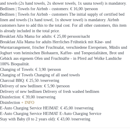
and towels (2x hand towels, 2x shower towels, 1x sauna towel) is mandatory.
Bedlinen | Towels for Airbnb - customers: € 16,00 /persoon
Bedlinen | Towels for Airbnb - customers
The initial supply of certified bed
linen and towels (1x hand towel, 1x shower towel) is mandatory. Airbnb
customers have to add this to the total cost. For all other customers, this item
is already included in the total price.
Breakfast Alla Mama for adults: € 25,00 persoon/nacht
Breakfast Alla Mama for adults
Herrliches Frühstück mit Käse- und
Wurstarrangement, frischer Fruchtsalat, verschiedene Eierspeisen, Müslis und
Joghurt vom heimischen Biobauern, Kaffee- und Teespezialitäten, Brot und
Gebäck aus eigenem Ofen und Fruchtsäfte - in Pferd auf Wolke Landüche
100% Bioqualität.
Changing of Towels: € 3,90 /persoon
Changing of Towels
Changing of all used towels
Charcoal BBQ: € 25,50 /reservering
Delivery of new bedlinen: € 5,90 /persoon
Delivery of new bedlinen
Delivery of fresh washed bedlinen
Disinfection: € 39,00 /reservering
Disinfection
+ INFO
E-Auto Charging Service HEIMAT: € 45,00 /reservering
E-Auto Charging Service HEIMAT
E-Auto Charging Service
Stay with Baby (0 to 2 years old): € 43,00 /reservering