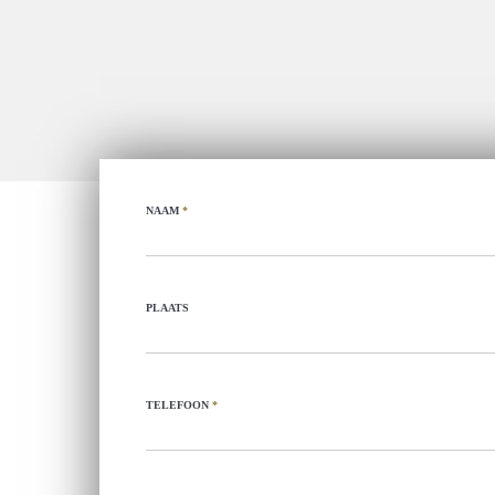
NAAM
*
PLAATS
TELEFOON
*