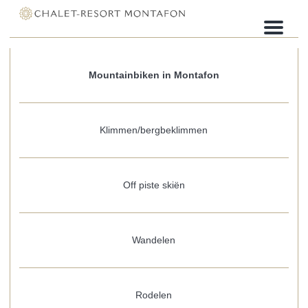
M
e
n
u
Mountainbiken in Montafon
Klimmen/bergbeklimmen
Off piste skiën
Wandelen
Rodelen