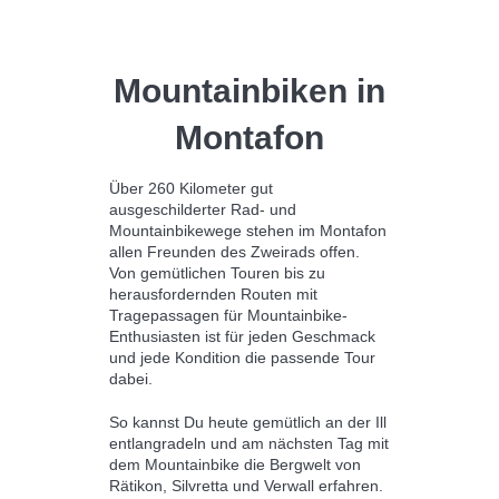
Klimmen/bergbe
klimmen
Beim Klettern ist es wie im echten
Leben. Wer fokussiert den nächsten
Schritt im Kopf durchplant, kommt
seinem Ziel näher. Vielleicht erfreut
sich diese Sportart gerade deshalb so
viel Zulauf wie noch nie. Und das
Montafon ist für Kletterbegeisterte ein
wahres Eldorado in den Alpen.
Anfänger und Profis finden hier in
Vorarlberg einfache bis
herausfordernde Klettersteige und
knifflige Wände mit atemberaubender
Kulisse in der Silvretta, dem Rätikon
und dem Verwall. Neugierige und alle,