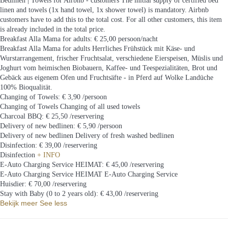
Bedlinen | Towels for Airbnb - customers
The initial supply of certified bed
linen and towels (1x hand towel, 1x shower towel) is mandatory. Airbnb
customers have to add this to the total cost. For all other customers, this item
is already included in the total price.
Breakfast Alla Mama for adults: € 25,00 persoon/nacht
Breakfast Alla Mama for adults
Herrliches Frühstück mit Käse- und
Wurstarrangement, frischer Fruchtsalat, verschiedene Eierspeisen, Müslis und
Joghurt vom heimischen Biobauern, Kaffee- und Teespezialitäten, Brot und
Gebäck aus eigenem Ofen und Fruchtsäfte - in Pferd auf Wolke Landüche
100% Bioqualität.
Changing of Towels: € 3,90 /persoon
Changing of Towels
Changing of all used towels
Charcoal BBQ: € 25,50 /reservering
Delivery of new bedlinen: € 5,90 /persoon
Delivery of new bedlinen
Delivery of fresh washed bedlinen
Disinfection: € 39,00 /reservering
Disinfection
+ INFO
E-Auto Charging Service HEIMAT: € 45,00 /reservering
E-Auto Charging Service HEIMAT
E-Auto Charging Service
Huisdier: € 70,00 /reservering
Stay with Baby (0 to 2 years old): € 43,00 /reservering
Bekijk meer
See less