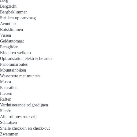
Berg
Bergzicht
Bergbeklimmen
Strijken op aanvraag
Avontuur
Rotsklimmen
Vissen
Geldautomaat
Paragliden
Kinderen welkom
Oplaadstation elektrische auto
Panoramaroutes
Mountainbiken
Wasserette met munten
Musea
Parasailen
Fietsen
Raften
Verduisterende rolgordijnen
Sleeën
Alle ruimtes rookvrij
Schaatsen
Snelle check-in en check-out
Zwemmen