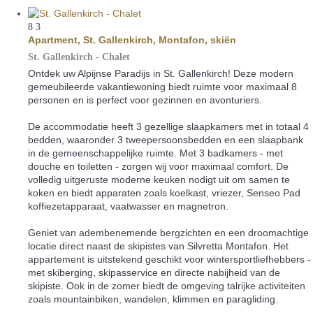
8
3
Apartment, St. Gallenkirch, Montafon, skiën
St. Gallenkirch -
Chalet
Ontdek uw Alpijnse Paradijs in St. Gallenkirch! Deze modern
gemeubileerde vakantiewoning biedt ruimte voor maximaal 8
personen en is perfect voor gezinnen en avonturiers.
De accommodatie heeft 3 gezellige slaapkamers met in totaal 4
bedden, waaronder 3 tweepersoonsbedden en een slaapbank
in de gemeenschappelijke ruimte. Met 3 badkamers - met
douche en toiletten - zorgen wij voor maximaal comfort. De
volledig uitgeruste moderne keuken nodigt uit om samen te
koken en biedt apparaten zoals koelkast, vriezer, Senseo Pad
koffiezetapparaat, vaatwasser en magnetron.
Geniet van adembenemende bergzichten en een droomachtige
locatie direct naast de skipistes van Silvretta Montafon. Het
appartement is uitstekend geschikt voor wintersportliefhebbers -
met skiberging, skipasservice en directe nabijheid van de
skipiste. Ook in de zomer biedt de omgeving talrijke activiteiten
zoals mountainbiken, wandelen, klimmen en paragliding.