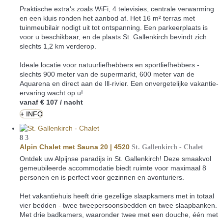
Praktische extra's zoals WiFi, 4 televisies, centrale verwarming
en een kluis ronden het aanbod af. Het 16 m² terras met
tuinmeubilair nodigt uit tot ontspanning. Een parkeerplaats is
voor u beschikbaar, en de plaats St. Gallenkirch bevindt zich
slechts 1,2 km verderop.
Ideale locatie voor natuurliefhebbers en sportliefhebbers -
slechts 900 meter van de supermarkt, 600 meter van de
Aquarena en direct aan de Ill-rivier. Een onvergetelijke vakantie-
ervaring wacht op u!
vanaf
€ 107
/ nacht
+ INFO
8
3
Alpin Chalet met Sauna 20 | 4520
St. Gallenkirch -
Chalet
Ontdek uw Alpijnse paradijs in St. Gallenkirch! Deze smaakvol
gemeubileerde accommodatie biedt ruimte voor maximaal 8
personen en is perfect voor gezinnen en avonturiers.
Het vakantiehuis heeft drie gezellige slaapkamers met in totaal
vier bedden - twee tweepersoonsbedden en twee slaapbanken.
Met drie badkamers, waaronder twee met een douche, één met