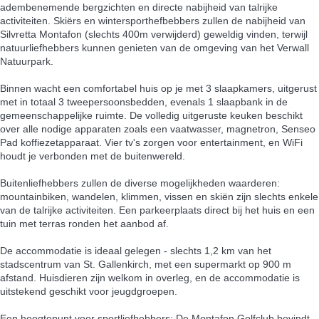
adembenemende bergzichten en directe nabijheid van talrijke
activiteiten. Skiërs en wintersporthefbebbers zullen de nabijheid van
Silvretta Montafon (slechts 400m verwijderd) geweldig vinden, terwijl
natuurliefhebbers kunnen genieten van de omgeving van het Verwall
Natuurpark.
Binnen wacht een comfortabel huis op je met 3 slaapkamers, uitgerust
met in totaal 3 tweepersoonsbedden, evenals 1 slaapbank in de
gemeenschappelijke ruimte. De volledig uitgeruste keuken beschikt
over alle nodige apparaten zoals een vaatwasser, magnetron, Senseo
Pad koffiezetapparaat. Vier tv's zorgen voor entertainment, en WiFi
houdt je verbonden met de buitenwereld.
Buitenliefhebbers zullen de diverse mogelijkheden waarderen:
mountainbiken, wandelen, klimmen, vissen en skiën zijn slechts enkele
van de talrijke activiteiten. Een parkeerplaats direct bij het huis en een
tuin met terras ronden het aanbod af.
De accommodatie is ideaal gelegen - slechts 1,2 km van het
stadscentrum van St. Gallenkirch, met een supermarkt op 900 m
afstand. Huisdieren zijn welkom in overleg, en de accommodatie is
uitstekend geschikt voor jeugdgroepen.
Een hoogtepunt voor sportliefhebbers: De Montafon Golfclub bevindt