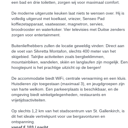
een bad en drie toiletten, zorgen wij voor maximaal comfort.
De moderne uitgeruste keuken laat niets te wensen over. Hij is
volledig uitgerust met koelkast, vriezer, Senseo Pad
koffiezetapparaat, vaatwasser, magnetron, servies,
broodrooster en waterkoker. Vier televisies met Duitse zenders
zorgen voor entertainment.
Buitenliefhebbers zullen de locatie geweldig vinden: Direct aan
de voet van Silvretta Montafon, slechts 400 meter van het
skigebied. Talrijke activiteiten zoals bergbeklimmen,
mountainbiken, wandelen, skiën en langlaufen zijn mogelijk. Een
hoogtepunt is het prachtige uitzicht op de bergen!
De accommodatie biedt WiFi, centrale verwarming en een kluis.
Huisdieren zijn toegestaan (maximaal 3), en jeugdgroepen zijn
van harte welkom. Een parkeerplaats is beschikbaar, en de
omgeving biedt winkelgelegenheden, restaurants en
vrijetijdsactiviteiten.
Op slechts 1,2 km van het stadscentrum van St. Gallenkirch, is
dit het ideale vertrekpunt voor uw bergavonturen en
ontspanning.
vanaf
€ 103
/ nacht