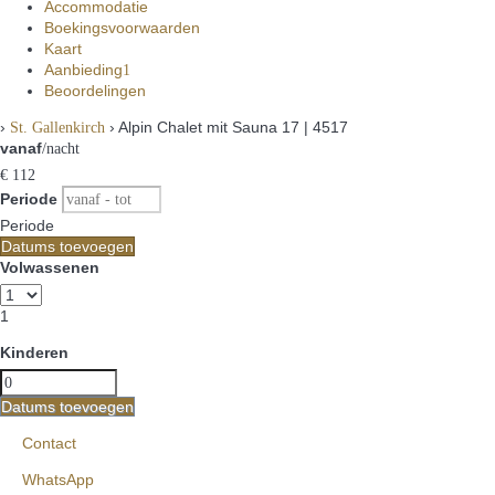
Accommodatie
Boekingsvoorwaarden
Kaart
Aanbieding
1
Beoordelingen
›
› Alpin Chalet mit Sauna 17 | 4517
St. Gallenkirch
vanaf
/nacht
€ 112
Periode
Periode
Datums toevoegen
Volwassenen
1
Kinderen
Datums toevoegen
Contact
WhatsApp