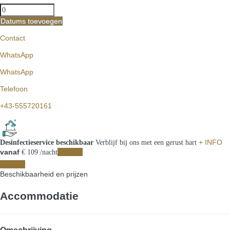
Datums toevoegen
Contact
WhatsApp
WhatsApp
Telefoon
+43-555720161
+ INFO
Desinfectieservice beschikbaar
Verblijf bij ons met een gerust hart
vanaf
Periode
€ 109
/nacht
Periode
Beschikbaarheid en prijzen
Accommodatie
Omschrijving