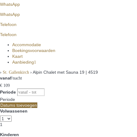
WhatsApp
WhatsApp
Telefoon
Telefoon
Accommodatie
Boekingsvoorwaarden
Kaart
Aanbieding
1
›
› Alpin Chalet met Sauna 19 | 4519
St. Gallenkirch
vanaf
/nacht
€ 109
Periode
Periode
Datums toevoegen
Volwassenen
1
Kinderen