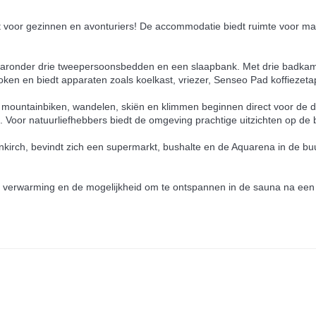
t voor gezinnen en avonturiers! De accommodatie biedt ruimte voor ma
 waaronder drie tweepersoonsbedden en een slaapbank. Met drie badkam
oken en biedt apparaten zoals koelkast, vriezer, Senseo Pad koffiezet
als mountainbiken, wandelen, skiën en klimmen beginnen direct voor de 
. Voor natuurliefhebbers biedt de omgeving prachtige uitzichten op de
enkirch, bevindt zich een supermarkt, bushalte en de Aquarena in de buu
le verwarming en de mogelijkheid om te ontspannen in de sauna na een 