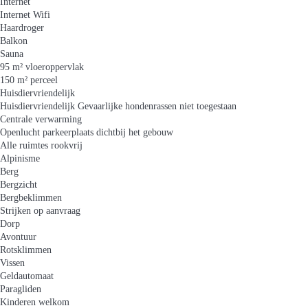
Internet
Internet
Wifi
Haardroger
Balkon
Sauna
95 m² vloeroppervlak
150 m² perceel
Huisdiervriendelijk
Huisdiervriendelijk
Gevaarlijke hondenrassen niet toegestaan
Centrale verwarming
Openlucht parkeerplaats dichtbij het gebouw
Alle ruimtes rookvrij
Alpinisme
Berg
Bergzicht
Bergbeklimmen
Strijken op aanvraag
Dorp
Avontuur
Rotsklimmen
Vissen
Geldautomaat
Paragliden
Kinderen welkom