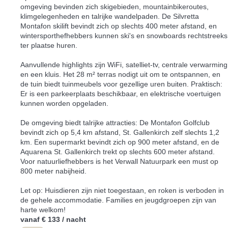
omgeving bevinden zich skigebieden, mountainbikeroutes,
klimgelegenheden en talrijke wandelpaden. De Silvretta
Montafon skilift bevindt zich op slechts 400 meter afstand, en
wintersporthefhebbers kunnen ski's en snowboards rechtstreeks
ter plaatse huren.
Aanvullende highlights zijn WiFi, satelliet-tv, centrale verwarming
en een kluis. Het 28 m² terras nodigt uit om te ontspannen, en
de tuin biedt tuinmeubels voor gezellige uren buiten. Praktisch:
Er is een parkeerplaats beschikbaar, en elektrische voertuigen
kunnen worden opgeladen.
De omgeving biedt talrijke attracties: De Montafon Golfclub
bevindt zich op 5,4 km afstand, St. Gallenkirch zelf slechts 1,2
km. Een supermarkt bevindt zich op 900 meter afstand, en de
Aquarena St. Gallenkirch trekt op slechts 600 meter afstand.
Voor natuurliefhebbers is het Verwall Natuurpark een must op
800 meter nabijheid.
Let op: Huisdieren zijn niet toegestaan, en roken is verboden in
de gehele accommodatie. Families en jeugdgroepen zijn van
harte welkom!
vanaf
€ 133
/ nacht