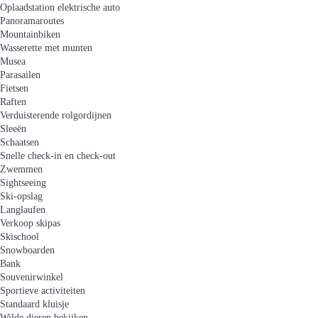
Oplaadstation elektrische auto
Panoramaroutes
Mountainbiken
Wasserette met munten
Musea
Parasailen
Fietsen
Raften
Verduisterende rolgordijnen
Sleeën
Schaatsen
Snelle check-in en check-out
Zwemmen
Sightseeing
Ski-opslag
Langlaufen
Verkoop skipas
Skischool
Snowboarden
Bank
Souvenirwinkel
Sportieve activiteiten
Standaard kluisje
Wilde dieren bekijken