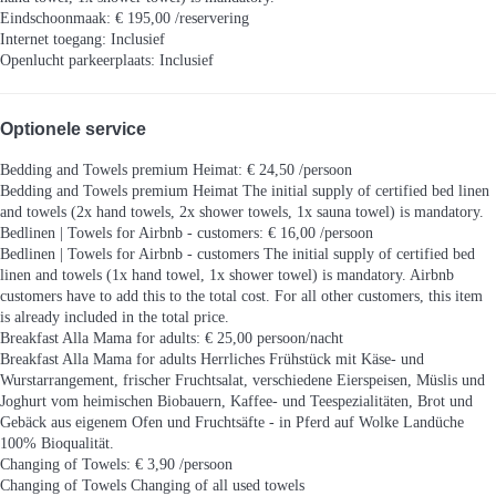
Eindschoonmaak: € 195,00 /reservering
Internet toegang: Inclusief
Openlucht parkeerplaats: Inclusief
Optionele service
Bedding and Towels premium Heimat: € 24,50 /persoon
Bedding and Towels premium Heimat
The initial supply of certified bed linen
and towels (2x hand towels, 2x shower towels, 1x sauna towel) is mandatory.
Bedlinen | Towels for Airbnb - customers: € 16,00 /persoon
Bedlinen | Towels for Airbnb - customers
The initial supply of certified bed
linen and towels (1x hand towel, 1x shower towel) is mandatory. Airbnb
customers have to add this to the total cost. For all other customers, this item
is already included in the total price.
Breakfast Alla Mama for adults: € 25,00 persoon/nacht
Breakfast Alla Mama for adults
Herrliches Frühstück mit Käse- und
Wurstarrangement, frischer Fruchtsalat, verschiedene Eierspeisen, Müslis und
Joghurt vom heimischen Biobauern, Kaffee- und Teespezialitäten, Brot und
Gebäck aus eigenem Ofen und Fruchtsäfte - in Pferd auf Wolke Landüche
100% Bioqualität.
Changing of Towels: € 3,90 /persoon
Changing of Towels
Changing of all used towels