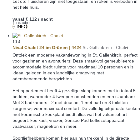
Let op: Huisdieren zijn niet toegestaan, en roken is verboden in
het hele huis.
vanaf
€ 112
/ nacht
1 reactie
+ INFO
10
4
Nival Chalet 24 im Grünen | 4424
St. Gallenkirch -
Chalet
Ontdek een moderne vakantiewoning in St. Gallenkirch, perfect
voor gezinnen en avonturiers! Deze smaakvol gemeubileerde
accommodatie biedt ruimte voor maximaal 10 personen en is
ideaal gelegen in een landelijke omgeving met
adembenemende bergzichten.
Het appartement heeft 4 gezellige slaapkamers met in totaal 5
bedden, waaronder 4 tweepersoonsbedden en een slaapbank.
Met 3 badkamers - 2 met douche, 1 met bad en 3 toiletten -
zorgen wij voor maximaal comfort. De volledig uitgeruste keuken
met keramische kookplaat biedt alles wat het vakantiehart
begeert: koelkast, vriezer, Senseo Pad koffiezetapparaat,
vaatwasser, magnetron en meer.
Sportliefhebbers komen hier aan hun trekken! In de directe