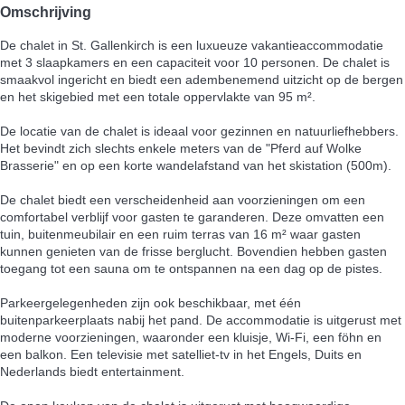
Omschrijving
De chalet in St. Gallenkirch is een luxueuze vakantieaccommodatie
met 3 slaapkamers en een capaciteit voor 10 personen. De chalet is
smaakvol ingericht en biedt een adembenemend uitzicht op de bergen
en het skigebied met een totale oppervlakte van 95 m².
De locatie van de chalet is ideaal voor gezinnen en natuurliefhebbers.
Het bevindt zich slechts enkele meters van de "Pferd auf Wolke
Brasserie" en op een korte wandelafstand van het skistation (500m).
De chalet biedt een verscheidenheid aan voorzieningen om een
comfortabel verblijf voor gasten te garanderen. Deze omvatten een
tuin, buitenmeubilair en een ruim terras van 16 m² waar gasten
kunnen genieten van de frisse berglucht. Bovendien hebben gasten
toegang tot een sauna om te ontspannen na een dag op de pistes.
Parkeergelegenheden zijn ook beschikbaar, met één
buitenparkeerplaats nabij het pand. De accommodatie is uitgerust met
moderne voorzieningen, waaronder een kluisje, Wi-Fi, een föhn en
een balkon. Een televisie met satelliet-tv in het Engels, Duits en
Nederlands biedt entertainment.