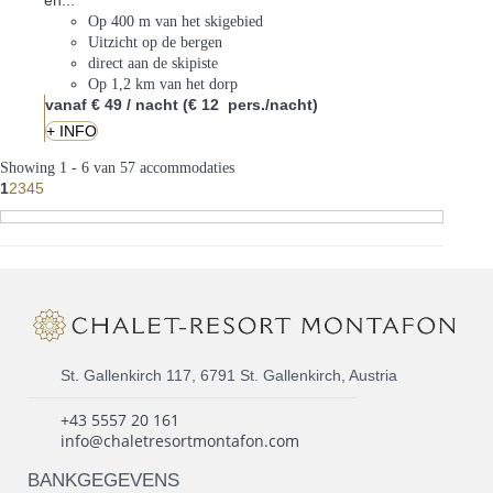
en...
Op 400 m van het skigebied
Uitzicht op de bergen
direct aan de skipiste
Op 1,2 km van het dorp
vanaf
€ 49
/ nacht
(€ 12 pers./nacht)
+ INFO
Showing 1 - 6 van 57 accommodaties
1
2
3
4
5
St. Gallenkirch 117, 6791 St. Gallenkirch, Austria
+43 5557 20 161
info@chaletresortmontafon.com
BANKGEGEVENS